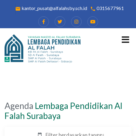
kantor_pusat@alfalahsby.sch.id
0315677961
email
local_phone
Agenda
Lembaga Pendidikan Al
Falah Surabaya
date_range