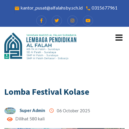
kantor_pusat@alfalahsby.sch.id
0315677961
email
local_phone
Lomba Festival Kolase
Super Admin
access_time
06 October 2025
Dilihat 580 kali