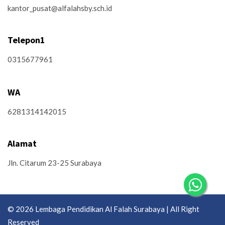
kantor_pusat@alfalahsby.sch.id
Telepon1
0315677961
WA
6281314142015
Alamat
Jln. Citarum 23-25 Surabaya
© 2026 Lembaga Pendidikan Al Falah Surabaya | All Right
Reserved