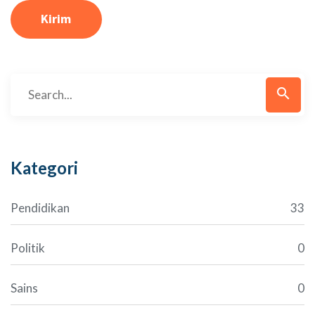
Kirim
search
Kategori
Pendidikan
33
Politik
0
Sains
0