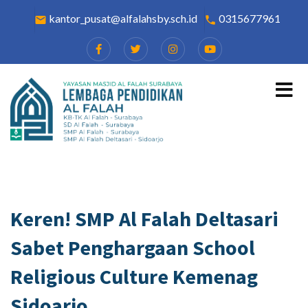
kantor_pusat@alfalahsby.sch.id
0315677961
email
local_phone
Keren! SMP Al Falah Deltasari
Sabet Penghargaan School
Religious Culture Kemenag
Sidoarjo